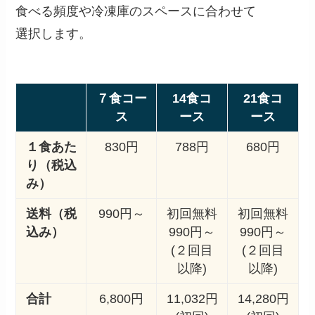
食べる頻度や冷凍庫のスペースに合わせて
選択します。
７食コー
14食コ
21食コ
ス
ース
ース
１食あた
830円
788円
680円
り（税込
み）
送料（税
990円～
初回無料
初回無料
込み）
990円～
990円～
(２回目
(２回目
以降)
以降)
合計
6,800円
11,032円
14,280円