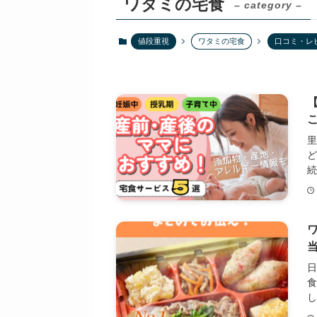
ワタミの宅食
– category –
値段重視
ワタミの宅食
口コミ・レ
続
し