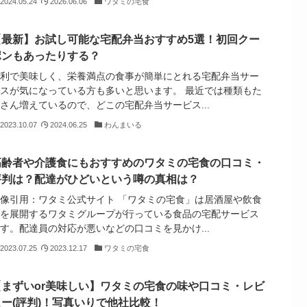
2024.05.24
2026.06.06
ワタミの宅食
【最新】お試し可能な宅配弁当おすすめ5選！初回クー
ポンもあったりする？
便利で美味しく、栄養満点の食事が簡単にとれる宅配弁当サー
ビスが気になっている方も多いと思います。 最近では種類もた
さん増えているので、どこの宅配弁当サービス...
2023.10.07
2024.06.25
わんまいる
高齢者や介護食にもおすすめのワタミの宅食の口コミ・
評判は？配達がひどいという噂の真相は？
画像引用：ワタミ公式サイト 「ワタミの宅食」は居酒屋や飲食
業を展開するワタミグループが行っている食品の宅配サービス
す。配達員の対応が悪いなどの口コミを見かけ...
2023.07.25
2023.12.17
ワタミの宅食
【まずいor美味しい】ワタミの宅食の味や口コミ・レビ
ュー(評判)！写真いりで他社比較！