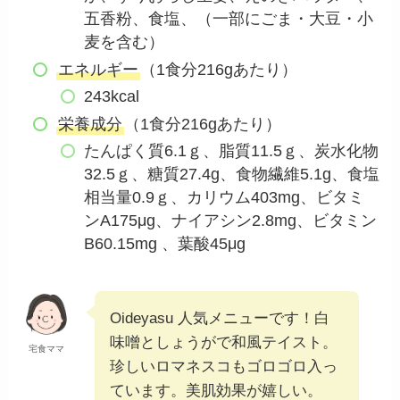
五香粉、食塩、（一部にごま・大豆・小
麦を含む）
エネルギー
（1食分216gあたり）
243kcal
栄養成分
（1食分216gあたり）
たんぱく質6.1ｇ、脂質11.5ｇ、炭水化物
32.5ｇ、糖質27.4g、食物繊維5.1g、食塩
相当量0.9ｇ、カリウム403mg、ビタミ
ンA175μg、ナイアシン2.8mg、ビタミン
B60.15mg 、葉酸45μg
Oideyasu 人気メニューです！白
味噌としょうがで和風テイスト。
宅食ママ
珍しいロマネスコもゴロゴロ入っ
ています。美肌効果が嬉しい。