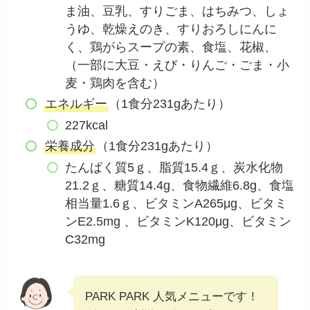
ま油、豆乳、すりごま、はちみつ、しょ
うゆ、乾燥えのき、すりおろしにんに
く、鶏がらスープの素、食塩、花椒、
（一部に大豆・えび・りんご・ごま・小
麦・鶏肉を含む）
エネルギー
（1食分231gあたり）
227kcal
栄養成分
（1食分231gあたり）
たんぱく質5ｇ、脂質15.4ｇ、炭水化物
21.2ｇ、糖質14.4g、食物繊維6.8g、食塩
相当量1.6ｇ、ビタミンA265μg、ビタミ
ンE2.5mg 、ビタミンK120μg、ビタミン
C32mg
PARK PARK 人気メニューです！