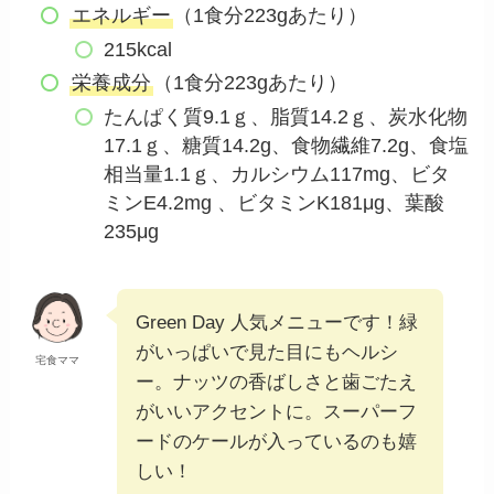
エネルギー
（1食分223gあたり）
215kcal
栄養成分
（1食分223gあたり）
たんぱく質9.1ｇ、脂質14.2ｇ、炭水化物
17.1ｇ、糖質14.2g、食物繊維7.2g、食塩
相当量1.1ｇ、カルシウム117mg、ビタ
ミンE4.2mg 、ビタミンK181μg、葉酸
235μg
Green Day 人気メニューです！緑
がいっぱいで見た目にもヘルシ
宅食ママ
ー。ナッツの香ばしさと歯ごたえ
がいいアクセントに。スーパーフ
ードのケールが入っているのも嬉
しい！