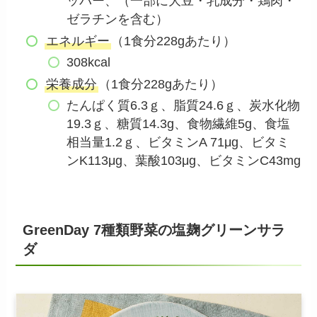
ッパー、（一部に大豆・乳成分・鶏肉・
ゼラチンを含む）
エネルギー
（1食分228gあたり）
308kcal
栄養成分
（1食分228gあたり）
たんぱく質6.3ｇ、脂質24.6ｇ、炭水化物
19.3ｇ、糖質14.3g、食物繊維5g、食塩
相当量1.2ｇ、ビタミンA 71μg、ビタミ
ンK113μg、葉酸103μg、ビタミンC43mg
GreenDay 7種類野菜の塩麹グリーンサラ
ダ